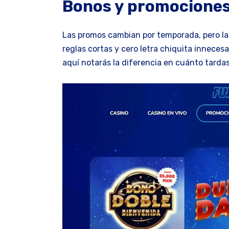
Bonos y promociones
Las promos cambian por temporada, pero la i
reglas cortas y cero letra chiquita innecesa
aquí notarás la diferencia en cuánto tarda