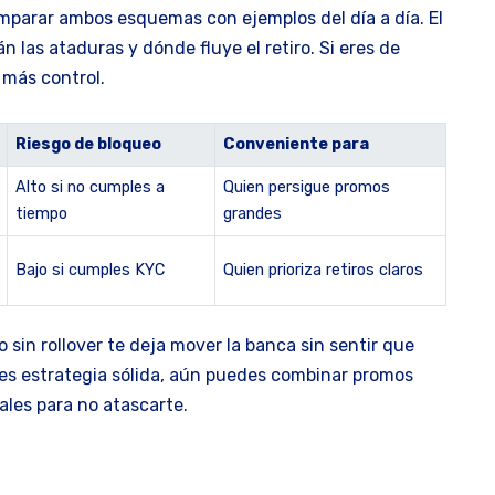
mparar ambos esquemas con ejemplos del día a día. El
 las ataduras y dónde fluye el retiro. Si eres de
 más control.
Riesgo de bloqueo
Conveniente para
Alto si no cumples a
Quien persigue promos
tiempo
grandes
Bajo si cumples KYC
Quien prioriza retiros claros
sin rollover te deja mover la banca sin sentir que
aes estrategia sólida, aún puedes combinar promos
iales para no atascarte.