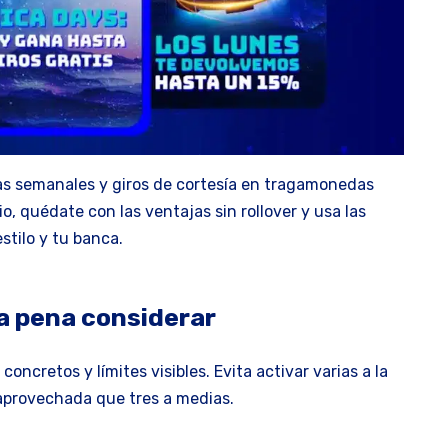
as semanales y giros de cortesía en tragamonedas
io, quédate con las ventajas sin rollover y usa las
tilo y tu banca.
la pena considerar
ncretos y límites visibles. Evita activar varias a la
n aprovechada que tres a medias.