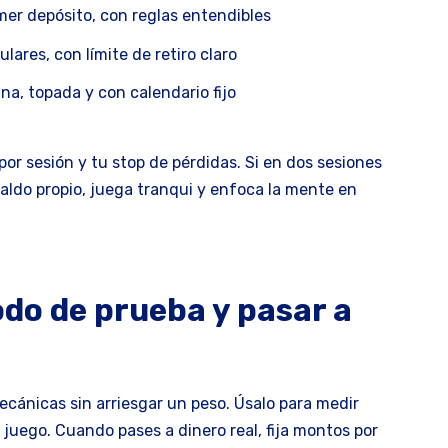
mer depósito, con reglas entendibles
ares, con límite de retiro claro
a, topada y con calendario fijo
or sesión y tu stop de pérdidas. Si en dos sesiones
 saldo propio, juega tranqui y enfoca la mente en
o de prueba y pasar a
ecánicas sin arriesgar un peso. Úsalo para medir
l juego. Cuando pases a dinero real, fija montos por