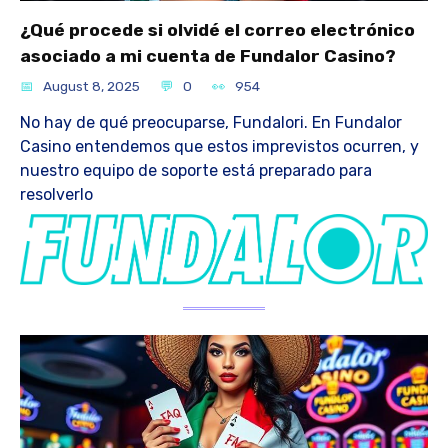
¿Qué procede si olvidé el correo electrónico
asociado a mi cuenta de Fundalor Casino?
August 8, 2025
0
954
No hay de qué preocuparse, Fundalori. En Fundalor
Casino entendemos que estos imprevistos ocurren, y
nuestro equipo de soporte está preparado para
resolverlo