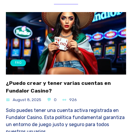
FAQ
¿Puedo crear y tener varias cuentas en
Fundalor Casino?
August 8, 2025
0
926
Solo puedes tener una cuenta activa registrada en
Fundalor Casino. Esta política fundamental garantiza
un entorno de juego justo y seguro para todos
nuestros usuarios.