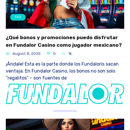
FAQ
¿Qué bonos y promociones puedo disfrutar
en Fundalor Casino como jugador mexicano?
August 8, 2025
0
1k.
¡Ándale! Esta es la parte donde los Fundaloris sacan
ventaja. En Fundalor Casino, los bonos no son solo
“regalitos” – son fuentes de