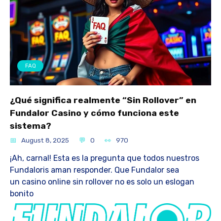
FAQ
¿Qué significa realmente “Sin Rollover” en
Fundalor Casino y cómo funciona este
sistema?
August 8, 2025
0
970
¡Ah, carnal! Esta es la pregunta que todos nuestros
Fundaloris aman responder. Que Fundalor sea
un casino online sin rollover no es solo un eslogan
bonito