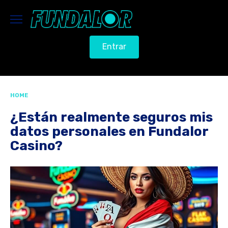
S
k
i
p
Entrar
t
o
c
o
HOME
n
¿Están realmente seguros mis
t
e
datos personales en Fundalor
n
Casino?
t