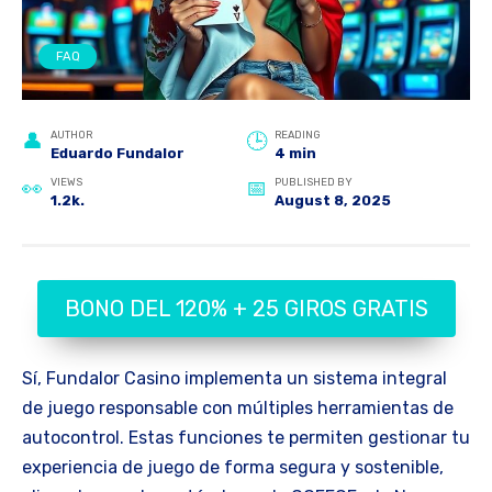
FAQ
AUTHOR
READING
Eduardo Fundalor
4 min
VIEWS
PUBLISHED BY
1.2k.
August 8, 2025
BONO DEL 120% + 25 GIROS GRATIS
Sí, Fundalor Casino implementa un sistema integral
de juego responsable con múltiples herramientas de
autocontrol. Estas funciones te permiten gestionar tu
experiencia de juego de forma segura y sostenible,