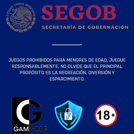
JUEGOS PROHIBIDOS PARA MENORES DE EDAD, JUEGUE
RESPONSABLEMENTE, NO OLVIDE QUE EL PRINCIPAL
PROPÓSITO ES LA RECREACIÓN, DIVERSIÓN Y
ESPARCIMIENTO.