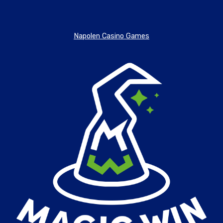
Napolen Casino Games