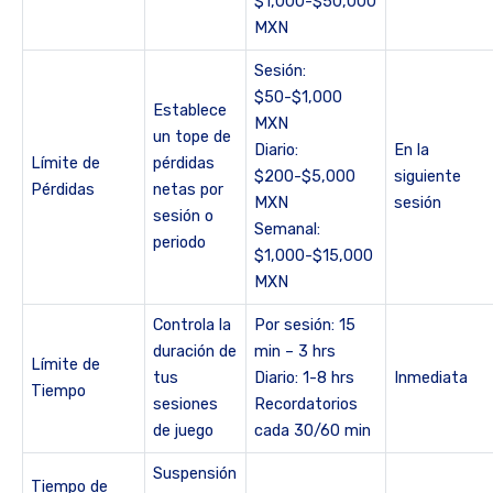
$1,000-$50,000
MXN
Sesión:
$50-$1,000
Establece
MXN
un tope de
Diario:
En la
Límite de
pérdidas
$200-$5,000
siguiente
Pérdidas
netas por
MXN
sesión
sesión o
Semanal:
periodo
$1,000-$15,000
MXN
Controla la
Por sesión: 15
duración de
min – 3 hrs
Límite de
tus
Diario: 1-8 hrs
Inmediata
Tiempo
sesiones
Recordatorios
de juego
cada 30/60 min
Suspensión
Tiempo de