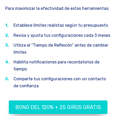
Para maximizar la efectividad de estas herramientas:
Establece límites realistas según tu presupuesto
Revisa y ajusta tus configuraciones cada 3 meses
Utiliza el “Tiempo de Reflexión” antes de cambiar
límites
Habilita notificaciones para recordatorios de
tiempo
Comparte tus configuraciones con un contacto
de confianza
BONO DEL 120% + 25 GIROS GRATIS