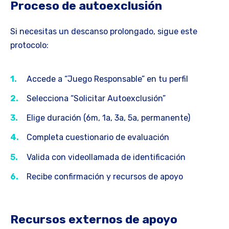
Proceso de autoexclusión
Si necesitas un descanso prolongado, sigue este
protocolo:
Accede a “Juego Responsable” en tu perfil
Selecciona “Solicitar Autoexclusión”
Elige duración (6m, 1a, 3a, 5a, permanente)
Completa cuestionario de evaluación
Valida con videollamada de identificación
Recibe confirmación y recursos de apoyo
Recursos externos de apoyo