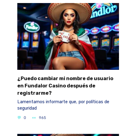
¿Puedo cambiar mi nombre de usuario
en Fundalor Casino después de
registrarme?
Lamentamos informarte que, por políticas de
seguridad
0
965