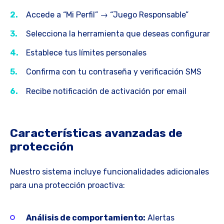
Accede a “Mi Perfil” → “Juego Responsable”
Selecciona la herramienta que deseas configurar
Establece tus límites personales
Confirma con tu contraseña y verificación SMS
Recibe notificación de activación por email
Características avanzadas de
protección
Nuestro sistema incluye funcionalidades adicionales
para una protección proactiva:
Análisis de comportamiento:
Alertas