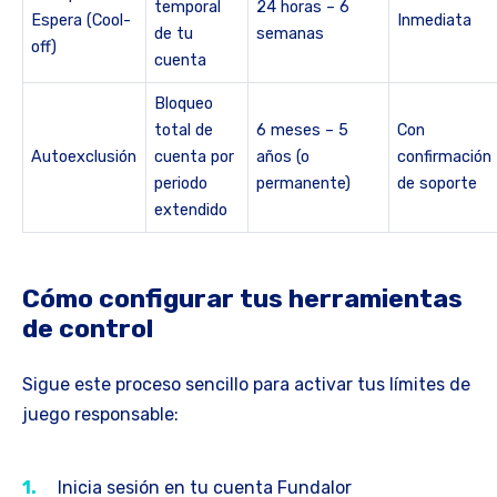
temporal
24 horas – 6
Espera (Cool-
Inmediata
de tu
semanas
off)
cuenta
Bloqueo
total de
6 meses – 5
Con
Autoexclusión
cuenta por
años (o
confirmación
periodo
permanente)
de soporte
extendido
Cómo configurar tus herramientas
de control
Sigue este proceso sencillo para activar tus límites de
juego responsable:
Inicia sesión en tu cuenta Fundalor