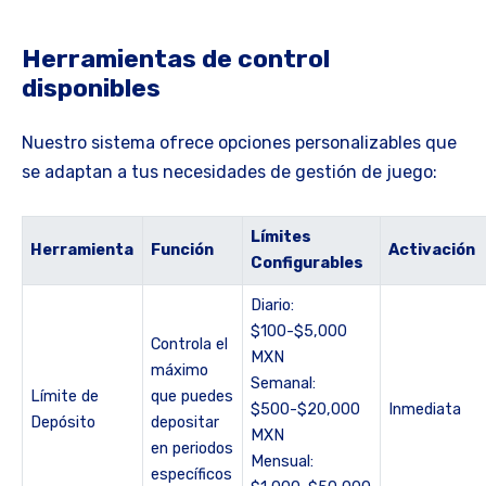
Herramientas de control
disponibles
Nuestro sistema ofrece opciones personalizables que
se adaptan a tus necesidades de gestión de juego:
Límites
Herramienta
Función
Activación
Configurables
Diario:
$100-$5,000
Controla el
MXN
máximo
Semanal:
Límite de
que puedes
$500-$20,000
Inmediata
Depósito
depositar
MXN
en periodos
Mensual:
específicos