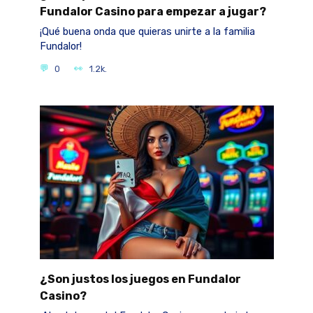
Fundalor Casino para empezar a jugar?
¡Qué buena onda que quieras unirte a la familia
Fundalor!
0
1.2k.
¿Son justos los juegos en Fundalor
Casino?