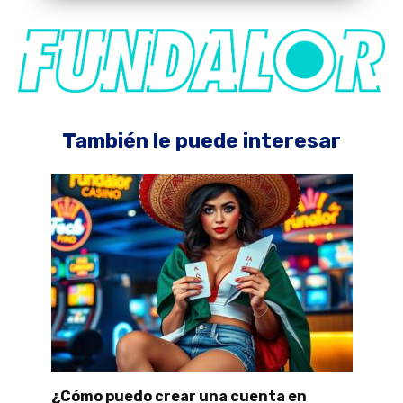
También le puede interesar
¿Cómo puedo crear una cuenta en