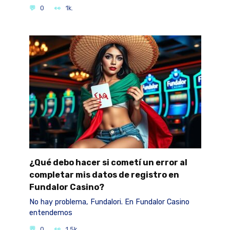
0
1k.
¿Qué debo hacer si cometí un error al
completar mis datos de registro en
Fundalor Casino?
No hay problema, Fundalori. En Fundalor Casino
entendemos
0
1.5k.