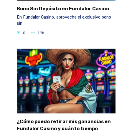
Bono Sin Depósito en Fundalor Casino
En Fundalor Casino, aprovecha el exclusivo bono
sin
0
1.9k.
¿Cómo puedo retirar mis ganancias en
Fundalor Casino y cuánto tiempo