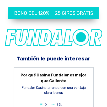
BONO DEL 120% + 25 GIROS GRATIS
También le puede interesar
Por qué Casino Fundalor es mejor
que Caliente
Fundalor Casino arranca con una ventaja
clara: bonos
0
1.2k.