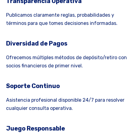
Transparencia Operativa
Publicamos claramente reglas, probabilidades y
términos para que tomes decisiones informadas.
Diversidad de Pagos
Ofrecemos múltiples métodos de depósito/retiro con
socios financieros de primer nivel.
Soporte Continuo
Asistencia profesional disponible 24/7 para resolver
cualquier consulta operativa.
Juego Responsable